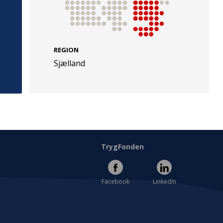
REGION
Sjælland
e
Følg os
evej 49
TryghedsGruppen
Facebook
LinkedIn
l
TrygFonden
Facebook
LinkedIn