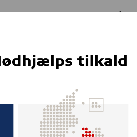
Log in
Om os
d
ødhjælps tilkald
øb af Nødhjælps ti