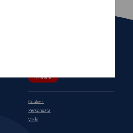
Tilmeld nyhedsbrev
De seneste nyheder om TrygFondens og
TryghedsGruppens aktiviteter direkte i din
indbakke.
Tilmeld
Cookies
Persondata
Vilkår