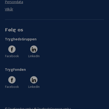
Persondata
Vilkår
Følg os
TryghedsGruppen
Facebook
LinkedIn
TrygFonden
Facebook
LinkedIn
© TrygFonden smba @ TryghedsGruppen smba.