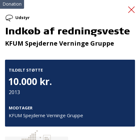
Donation
Udstyr
Indkøb af redningsveste
Kunstkælderen
KFUM Spejderne Verninge Gruppe
TILDELT STØTTE
10.000 kr.
2013
Tilmeld nyhedsbrev
De seneste nyheder om TrygFondens og TryghedsGruppens
MODTAGER
aktiviteter direkte i din indbakke.
KFUM Spejderne Verninge Gruppe
Tilmeld