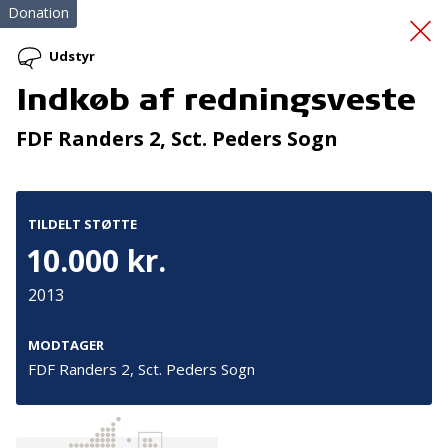
Donation
Udstyr
Indkøb af redningsveste
Etablering af ERC’s
FDF Randers 2, Sct. Peders Sogn
EPBLS
TILDELT STØTTE
10.000 kr.
2013
Tilmeld nyhedsbrev
MODTAGER
FDF Randers 2, Sct. Peders Sogn
De seneste nyheder om TrygFondens og TryghedsGruppens
aktiviteter direkte i din indbakke.