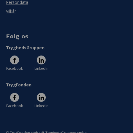
Persondata
Vilkår
Følg os
TryghedsGruppen
Facebook
LinkedIn
TrygFonden
Facebook
LinkedIn
© TrygFonden smba @ TryghedsGruppen smba.