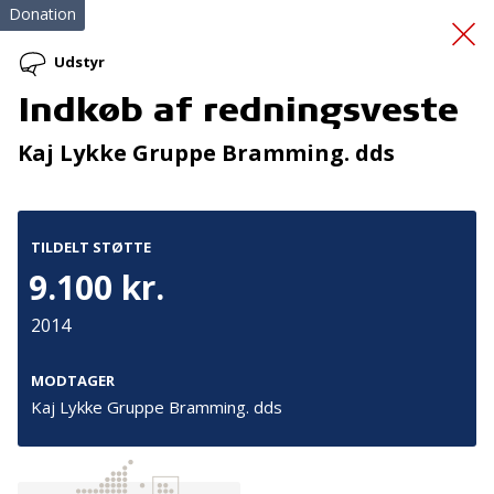
Donation
Udstyr
Indkøb af redningsveste
Redningsveste
Kaj Lykke Gruppe Bramming. dds
TILDELT STØTTE
9.100 kr.
2014
Tilmeld nyhedsbrev
De seneste nyheder om TrygFondens og TryghedsGruppens
MODTAGER
aktiviteter direkte i din indbakke.
Kaj Lykke Gruppe Bramming. dds
Tilmeld