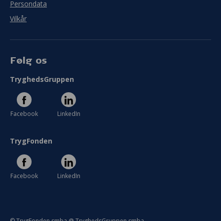
Persondata
Vilkår
Følg os
TryghedsGruppen
Facebook
LinkedIn
TrygFonden
Facebook
LinkedIn
© TrygFonden smba @ TryghedsGruppen smba.