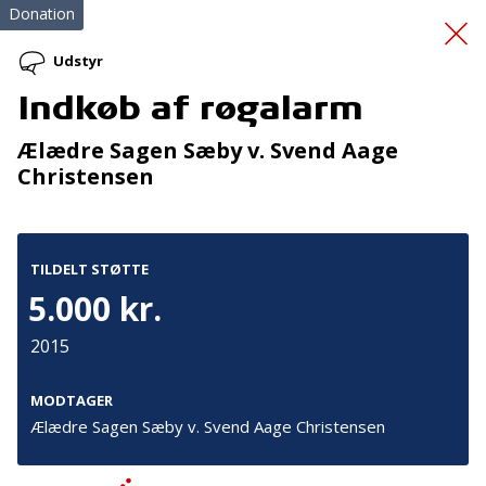
Donation
Udstyr
Indkøb af røgalarm
Luftballonen
Ælædre Sagen Sæby v. Svend Aage
Christensen
TILDELT STØTTE
5.000 kr.
Tilmeld nyhedsbrev
2015
De seneste nyheder om TrygFondens og TryghedsGruppens
aktiviteter direkte i din indbakke.
MODTAGER
Ælædre Sagen Sæby v. Svend Aage Christensen
Tilmeld