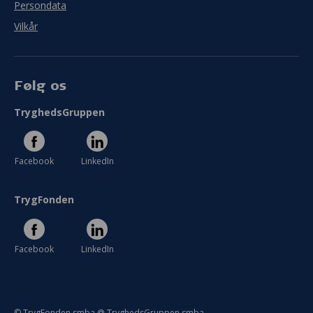
Persondata
Vilkår
Følg os
TryghedsGruppen
Facebook
LinkedIn
TrygFonden
Facebook
LinkedIn
© TrygFonden smba @ TryghedsGruppen smba.