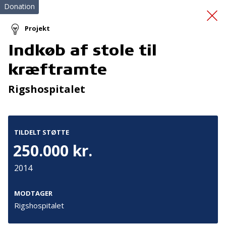
Donation
Projekt
Indkøb af stole til
Hjertestarterkursus
kræftramte
Rigshospitalet
TILDELT STØTTE
250.000 kr.
Tilmeld nyhedsbrev
2014
De seneste nyheder om TrygFondens og TryghedsGruppens
aktiviteter direkte i din indbakke.
MODTAGER
Rigshospitalet
Tilmeld