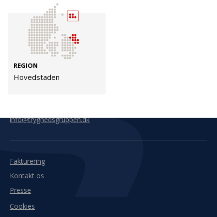
Kontakt
Adresse
Hummeltoftevej 49
TrygFonden
2830 Virum
T:
45 26 08 00
REGION
Denmark
info@trygfonden.dk
Hovedstaden
Vis vej hertil
TryghedsGruppen
T:
45 26 08 26
info@tryghedsgruppen.dk
Fakturering
Kontakt os
Presse
Cookies