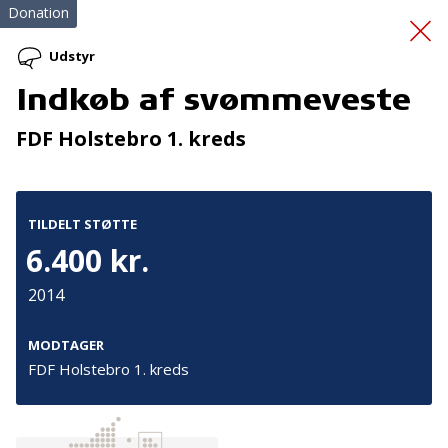
Donation
Udstyr
Indkøb af svømmeveste
Dans for
FDF Holstebro 1. kreds
parkinsonfamilier
TILDELT STØTTE
6.400 kr.
2014
Tilmeld nyhedsbrev
MODTAGER
FDF Holstebro 1. kreds
De seneste nyheder om TrygFondens og TryghedsGruppens
aktiviteter direkte i din indbakke.