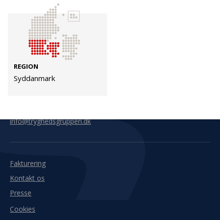
Kontakt
Adresse
Hummeltoftevej 49
TrygFonden
2830 Virum
T:
45 26 08 00
REGION
Denmark
info@trygfonden.dk
Syddanmark
Vis vej hertil
TryghedsGruppen
T:
45 26 08 26
info@tryghedsgruppen.dk
Fakturering
Kontakt os
Presse
Cookies