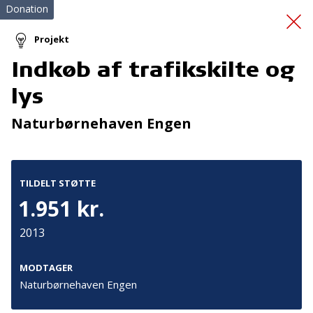
Donation
Projekt
Indkøb af trafikskilte og
Sjov Sommer
lys
Naturbørnehaven Engen
TILDELT STØTTE
1.951 kr.
Tilmeld nyhedsbrev
2013
De seneste nyheder om TrygFondens og TryghedsGruppens
aktiviteter direkte i din indbakke.
MODTAGER
Naturbørnehaven Engen
Tilmeld