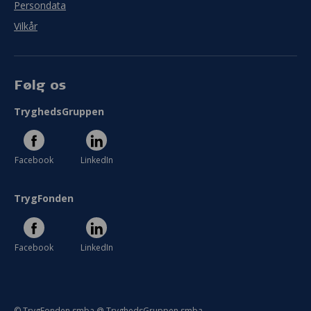
Persondata
Vilkår
Følg os
TryghedsGruppen
Facebook
LinkedIn
TrygFonden
Facebook
LinkedIn
© TrygFonden smba @ TryghedsGruppen smba.