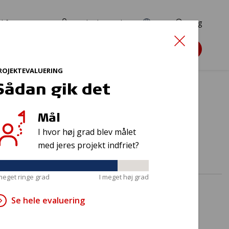
d for ansøgere
TryghedsPortalen
EN
Søg
Søg støtte
ROJEKTEVALUERING
Sådan gik det
Mål
I hvor høj grad blev målet
med jeres projekt indfriet?
 meget ringe grad
I meget høj grad
Se hele evaluering