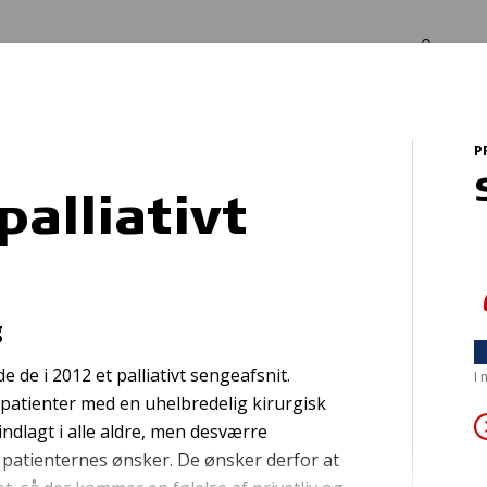
Log in
Om os
P
palliativt
Parallelcykel
g
 de i 2012 et palliativt sengeafsnit.
I
 patienter med en uhelbredelig kirurgisk
ndlagt i alle aldre, men desværre
d patienternes ønsker. De ønsker derfor at