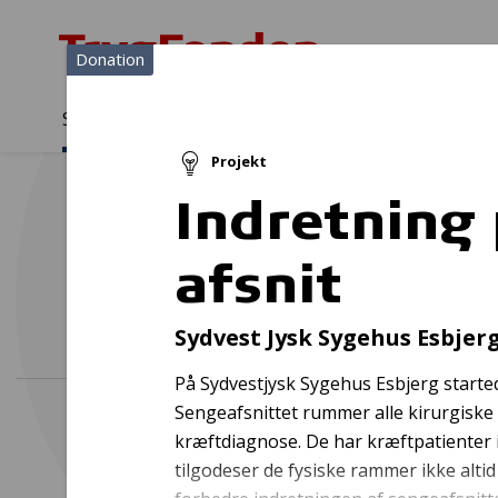
Donation
Sådan støtter vi
Medlemmer
Viden
Projekt
Sådan støtter vi
Forside
...
Projekter og donationer
Indretning palliativt afsnit
Indretning 
afsnit
Sydvest Jysk Sygehus Esbjer
På Sydvestjysk Sygehus Esbjerg startede
Sengeafsnittet rummer alle kirurgiske
kræftdiagnose. De har kræftpatienter i
tilgodeser de fysiske rammer ikke alti