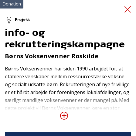
Donation
Projekt
info- og
Familier med børn med
rekrutteringskampagne
autisme
Børns Voksenvenner Roskilde
Børns Voksenvenner har siden 1990 arbejdet for, at
etablere venskaber mellem ressourcestærke voksne
og socialt udsatte børn. Rekrutteringen af nye frivillige
er et hårdt arbejde for foreningens lokalafdelinger, og
særligt mandlige voksenvenner er der mangel på. Med
Tilmeld nyhedsbrev
dette projekt vil Børns Voksenvenner køre en stor
reklamekampagne, hvor der i hvert lokalområde vil
De seneste nyheder om TrygFondens og TryghedsGruppens
aktiviteter direkte i din indbakke.
blive afholdt fire events. Sideløbende med de mange
events vil der være en fælles annonceringskampagne i