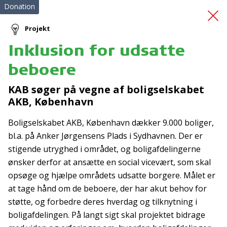
Donation
Projekt
Inklusion for udsatte
RB Kolding
beboere
Oplevelsesklubben
KAB søger på vegne af boligselskabet
AKB, København
Boligselskabet AKB, København dækker 9.000 boliger,
bl.a. på Anker Jørgensens Plads i Sydhavnen. Der er
stigende utryghed i området, og boligafdelingerne
ønsker derfor at ansætte en social vicevært, som skal
Tilmeld nyhedsbrev
opsøge og hjælpe områdets udsatte borgere. Målet er
at tage hånd om de beboere, der har akut behov for
De seneste nyheder om TrygFondens og TryghedsGruppens
støtte, og forbedre deres hverdag og tilknytning i
aktiviteter direkte i din indbakke.
boligafdelingen. På langt sigt skal projektet bidrage