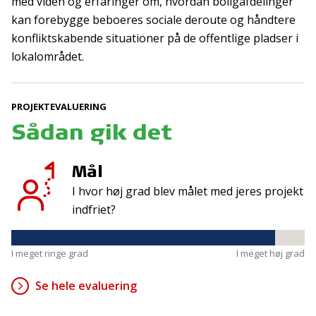
med viden og erfaringer om, hvordan boligafdelinger
Tilmeld
kan forebygge beboeres sociale deroute og håndtere
konfliktskabende situationer på de offentlige pladser i
lokalområdet.
Kontakt
Adresse
Hummeltoftevej 49
TrygFonden
PROJEKTEVALUERING
2830 Virum
T:
45 26 08 00
Sådan gik det
Denmark
info@trygfonden.dk
Vis vej hertil
TryghedsGruppen
Mål
T:
45 26 08 26
I hvor høj grad blev målet med jeres projekt
info@tryghedsgruppen.dk
indfriet?
I meget ringe grad
I meget høj grad
Fakturering
Kontakt os
Se hele evaluering
Presse