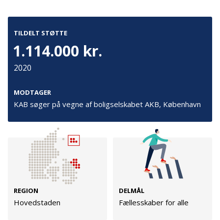
Cookies
Persondata
TILDELT STØTTE
Vilkår
1.114.000 kr.
2020
Følg os
MODTAGER
TryghedsGruppen
KAB søger på vegne af boligselskabet AKB, København
Facebook
LinkedIn
TrygFonden
REGION
DELMÅL
Facebook
LinkedIn
Hovedstaden
Fællesskaber for alle