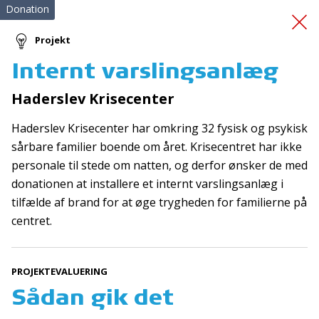
Donation
Projekt
Internt varslingsanlæg
Hjertestartertrænere
og
Haderslev Krisecenter
træningsveste
Haderslev Krisecenter har omkring 32 fysisk og psykisk
sårbare familier boende om året. Krisecentret har ikke
personale til stede om natten, og derfor ønsker de med
donationen at installere et internt varslingsanlæg i
tilfælde af brand for at øge trygheden for familierne på
centret.
Tilmeld nyhedsbrev
De seneste nyheder om TrygFondens og TryghedsGruppens
PROJEKTEVALUERING
aktiviteter direkte i din indbakke.
Sådan gik det