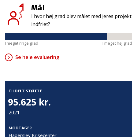
Tilmeld
Mål
I hvor høj grad blev målet med jeres projekt
indfriet?
Kontakt
Adresse
Hummeltoftevej 49
TrygFonden
I meget ringe grad
I meget høj grad
2830 Virum
T:
45 26 08 00
Denmark
info@trygfonden.dk
Se hele evaluering
Vis vej hertil
TryghedsGruppen
T:
45 26 08 26
info@tryghedsgruppen.dk
TILDELT STØTTE
95.625 kr.
2021
Fakturering
Kontakt os
MODTAGER
Presse
Haderslev Krisecenter