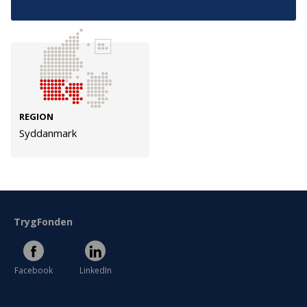
Cookies
Persondata
Vilkår
Følg os
REGION
Syddanmark
TryghedsGruppen
Facebook
LinkedIn
TrygFonden
Facebook
LinkedIn