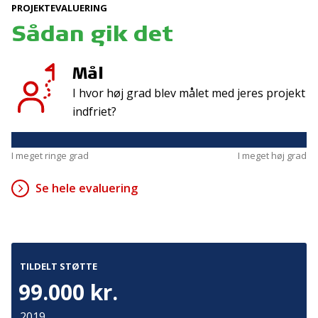
PROJEKTEVALUERING
Sådan gik det
Kontakt
Adresse
Hummeltoftevej 49
TrygFonden
Mål
2830 Virum
T:
45 26 08 00
I hvor høj grad blev målet med jeres projekt
Denmark
info@trygfonden.dk
indfriet?
Vis vej hertil
TryghedsGruppen
I meget ringe grad
I meget høj grad
T:
45 26 08 26
info@tryghedsgruppen.dk
Se hele evaluering
Fakturering
Kontakt os
TILDELT STØTTE
Presse
99.000 kr.
Cookies
2019