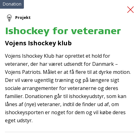
Donation
Projekt
Ishockey for veteraner
Forbedring af trivsel
Vojens Ishockey klub
Vojens Ishockey Klub har oprettet et hold for
veteraner, der har været udsendt for Danmark –
Vojens Patriots. Målet er at få flere til at dyrke motion.
Der vil være ugentlig træning og på længere sigt
sociale arrangementer for veteranerne og deres
Tilmeld nyhedsbrev
familier. Donationen går til ishockeyudstyr, som kan
lånes af (nye) veteraner, indtil de finder ud af, om
De seneste nyheder om TrygFondens og TryghedsGruppens
ishockeysporten er noget for dem og vil købe deres
aktiviteter direkte i din indbakke.
eget udstyr.
Tilmeld