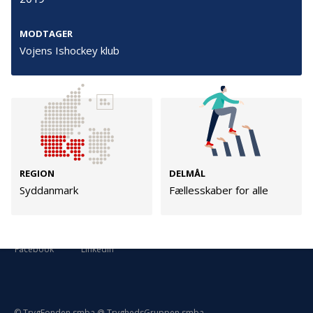
Persondata
Vilkår
MODTAGER
Vojens Ishockey klub
Følg os
TryghedsGruppen
Facebook
LinkedIn
REGION
DELMÅL
Syddanmark
Fællesskaber for alle
TrygFonden
Facebook
LinkedIn
© TrygFonden smba @ TryghedsGruppen smba.