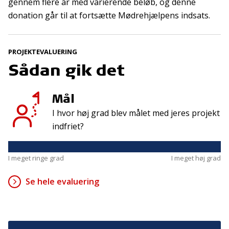
gennem flere år med varierende beløb, og denne
donation går til at fortsætte Mødrehjælpens indsats.
Kontakt
Adresse
Hummeltoftevej 49
TrygFonden
PROJEKTEVALUERING
2830 Virum
T:
45 26 08 00
Sådan gik det
Denmark
info@trygfonden.dk
Vis vej hertil
Mål
TryghedsGruppen
I hvor høj grad blev målet med jeres projekt
T:
45 26 08 26
indfriet?
info@tryghedsgruppen.dk
I meget ringe grad
I meget høj grad
Fakturering
Se hele evaluering
Kontakt os
Presse
Cookies