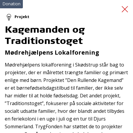
Donation
Projekt
Kagemanden og
Hjertelungeredning
Traditionstoget
Mødrehjælpens Lokalforening
Mødrehjælpens lokalforening i Skødstrup står bag to
projekter, der er målrettet trængte familier og primært
enlige med børn. Projektet ”Den Rullende Kagemand”
er et børnefødselsdagstilbud til familier, der ikke selv
Tilmeld nyhedsbrev
har midler til at holde fødselsdag. Det andet projekt,
De seneste nyheder om TrygFondens og TryghedsGruppens
”Traditionstoget”, fokuserer på sociale aktiviteter for
aktiviteter direkte i din indbakke.
socialt udsatte familier, hvor der blandt andet tilbydes
en feriekoloni i en uge i juli og en tur til Djurs
Tilmeld
Sommerland. TrygFonden har støttet de to projekter