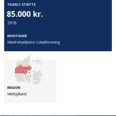
Persondata
TILDELT STØTTE
Vilkår
85.000 kr.
2016
Følg os
MODTAGER
TryghedsGruppen
Mødrehjælpens Lokalforening
Facebook
LinkedIn
TrygFonden
REGION
Facebook
LinkedIn
Midtjylland
© TrygFonden smba @ TryghedsGruppen smba.