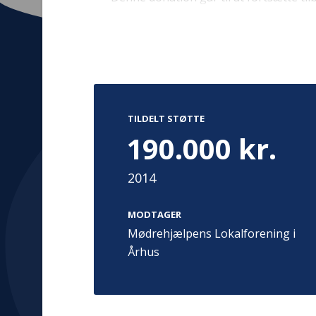
Kontakt
Adress
Hummeltoft
TILDELT STØTTE
TrygFonden
2830 Virum
190.000 kr.
T:
45 26 08 00
Denmark
info@trygfonden.dk
Vis vej herti
2014
TryghedsGruppen
T:
45 26 08 26
MODTAGER
info@tryghedsgruppen.dk
Mødrehjælpens Lokalforening i
Århus
Fakturering
Kontakt os