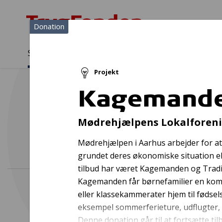
Donation
Sådan støtter vi
Medlemmer
Viden
Projekt
Sådan støtter vi
Forside
...
Projekter og donationer
Kagemanden & Traditions
Kagemanden
Gadekø
Mødrehjælpens Lokalforeni
Mødrehjælpen i Aarhus arbejder for at
grundet deres økonomiske situation el
tilbud har været Kagemanden og Tradi
Kagemanden får børnefamilier en kompl
eller klassekammerater hjem til fødse
eksempel sommerferieture, udflugter, fi
Denne donation går til at fortsætte til