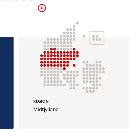
e
Følg os
evej 49
TryghedsGruppen
Facebook
LinkedIn
l
TrygFonden
REGION
Midtjylland
Facebook
LinkedIn