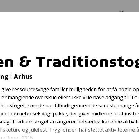
Log in
Om os
toget
 & Traditionsto
kken med vision f
ng i Århus
 give ressourcesvage familier muligheden for at få nogle op
ler manglende overskud ellers ikke ville have adgang til. T
tionstoget, som de har tilbudt gennem de seneste mange 
et børnefødselsdagspakke, der giver midlerne til at invit
lsdag. Traditionstoget arrangerer netværksskabende aktivit
sketure og julefest. TrygFonden har støttet aktiviteterne år
buddene i 2015.