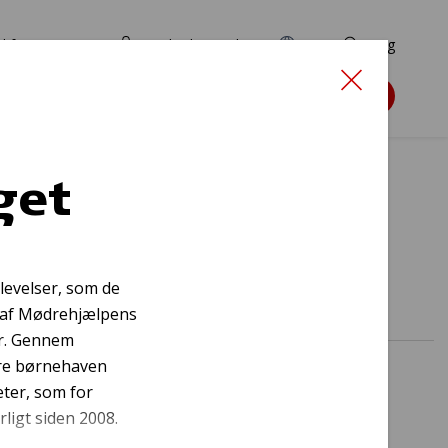
d for ansøgere
TryghedsPortalen
EN
Søg
Søg støtte
get
or byen
levelser, som de
o af Mødrehjælpens
år. Gennem
ere børnehaven
eter, som for
ligt siden 2008.