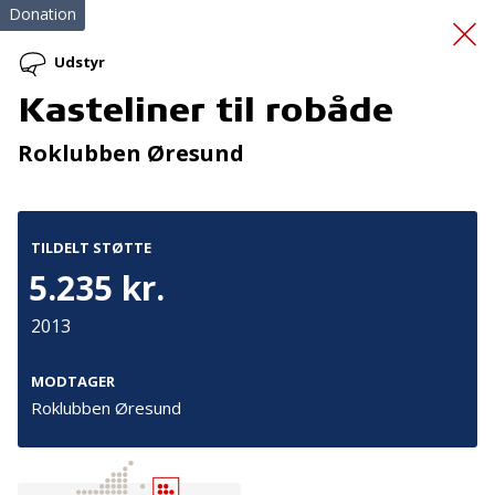
Donation
Udstyr
Kasteliner til robåde
Kunstkælderen
Roklubben Øresund
TILDELT STØTTE
5.235 kr.
2013
Tilmeld nyhedsbrev
De seneste nyheder om TrygFondens og TryghedsGruppens
MODTAGER
aktiviteter direkte i din indbakke.
Roklubben Øresund
Tilmeld