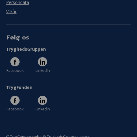
Persondata
Vilkår
Følg os
TryghedsGruppen
Facebook
LinkedIn
TrygFonden
Facebook
LinkedIn
© TrygFonden smba @ TryghedsGruppen smba.