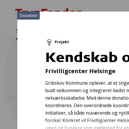
Donation
Sådan støtter vi
Medlemmer
Viden
Projekt
Sådan støtter vi
Forside
...
Projekter og donationer
Kendskab og venskab gør 
Kendskab o
Frivilligcenter Helsinge
Gribskov Kommune oplever, at et stigen
budt velkommen og integreret bedst mul
netværksskabelse. Med denne donation s
koordineres. Den overordnede koordine
initiativer, så både nuværende og nyti
forskel. Konkret vil Frivilligcenter He
ugen og fungere som mødested for etn