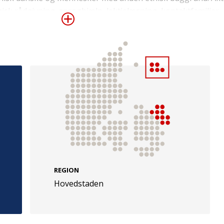
nomisk rådgivning, sproghjælp, lektielæsning, kontaktfamilie
rkning, spiseaftener og udflugter.
e
Følg os
evej 49
TryghedsGruppen
Facebook
LinkedIn
l
TrygFonden
REGION
Hovedstaden
Facebook
LinkedIn