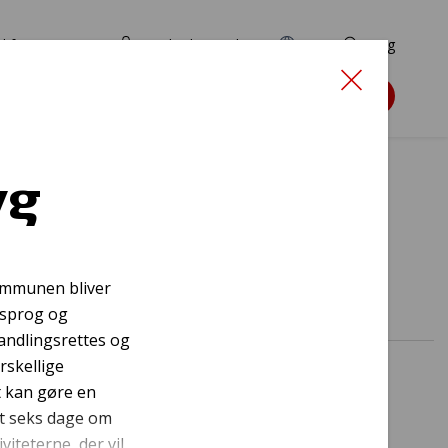
d for ansøgere
TryghedsPortalen
EN
Søg
Søg støtte
yg
s
kommunen bliver
, sprog og
handlingsrettes og
rskellige
t kan gøre en
ent seks dage om
teterne, der vil