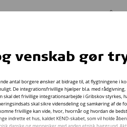
Log in
Om os
tryg
g venskab gør tr
Førstehjælpskursu
de antal borgere ønsker at bidrage til, at flygtningene i 
igt. De integrationsfrivillige hjælper bl.a. med rådgivning
kal det frivillige integrationsarbejde i Gribskov styrkes, 
ringsindsats skal sikre vidensdeling og samkøring af de fo
lkomne frivillige kan vide, hvor, hvornår og hvordan de beds
lsinge indrette et hus, kaldet KEND-skabet, som vil holde åb
isk danske og mennesker med anden etnisk baggrund. Aktivi