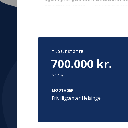
blive tilbudt, er bl.a. juridisk og øko
kulturguider, syværksted, grøntsagsdy
Kontakt
Adress
Hummeltoft
TrygFonden
TILDELT STØTTE
2830 Virum
T:
45 26 08 00
700.000 kr.
Denmark
info@trygfonden.dk
Vis vej herti
2016
TryghedsGruppen
T:
45 26 08 26
MODTAGER
info@tryghedsgruppen.dk
Frivilligcenter Helsinge
Fakturering
Kontakt os