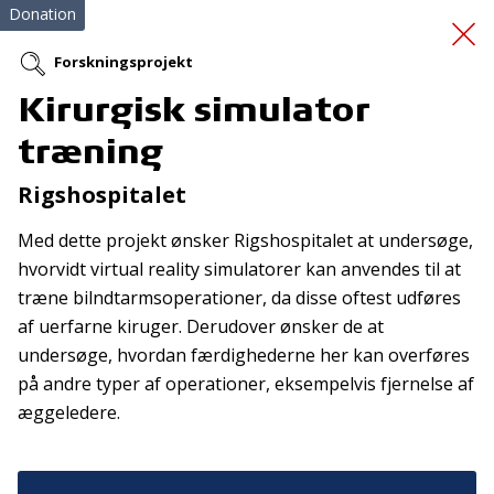
Donation
Forskningsprojekt
Kirurgisk simulator
Skolestyrken -
træning
Forankring
Rigshospitalet
Med dette projekt ønsker Rigshospitalet at undersøge,
hvorvidt virtual reality simulatorer kan anvendes til at
træne bilndtarmsoperationer, da disse oftest udføres
af uerfarne kiruger. Derudover ønsker de at
undersøge, hvordan færdighederne her kan overføres
Tilmeld nyhedsbrev
på andre typer af operationer, eksempelvis fjernelse af
æggeledere.
De seneste nyheder om TrygFondens og TryghedsGruppens
aktiviteter direkte i din indbakke.