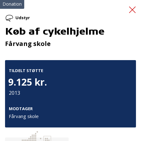
Donation
Udstyr
Køb af cykelhjelme
Ferielejr i Syddanmark
Fårvang skole
TILDELT STØTTE
9.125 kr.
2013
Tilmeld nyhedsbrev
De seneste nyheder om TrygFondens og TryghedsGruppens
MODTAGER
aktiviteter direkte i din indbakke.
Fårvang skole
Tilmeld