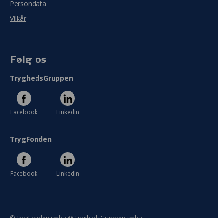
Persondata
Vilkår
Følg os
TryghedsGruppen
Facebook
LinkedIn
TrygFonden
Facebook
LinkedIn
© TrygFonden smba @ TryghedsGruppen smba.