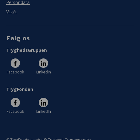
Persondata
Vilkår
Følg os
TryghedsGruppen
Facebook
LinkedIn
TrygFonden
Facebook
LinkedIn
© TrygFonden smba @ TryghedsGruppen smba.