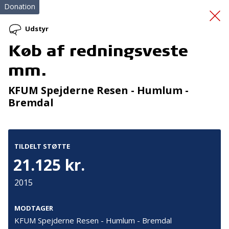
Donation
Udstyr
Køb af redningsveste
Kunstkælderen
mm.
KFUM Spejderne Resen - Humlum -
Bremdal
TILDELT STØTTE
Tilmeld nyhedsbrev
21.125 kr.
De seneste nyheder om TrygFondens og TryghedsGruppens
2015
aktiviteter direkte i din indbakke.
MODTAGER
Tilmeld
KFUM Spejderne Resen - Humlum - Bremdal