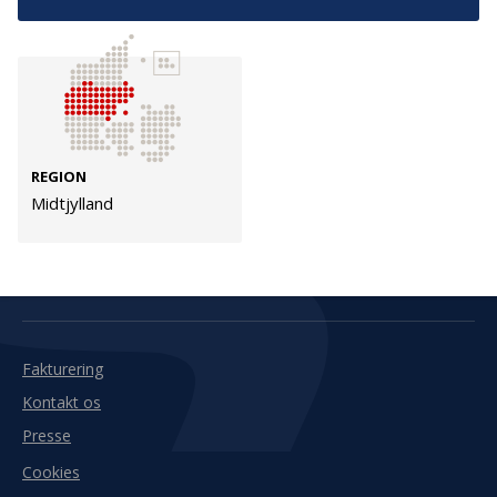
Kontakt
Adresse
Hummeltoftevej 49
TrygFonden
2830 Virum
T:
45 26 08 00
Denmark
info@trygfonden.dk
REGION
Vis vej hertil
Midtjylland
TryghedsGruppen
T:
45 26 08 26
info@tryghedsgruppen.dk
Fakturering
Kontakt os
Presse
Cookies