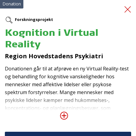
Donation
Forskningsprojekt
Kognition i Virtual
Frivillige til
Reality
handicappede
Region Hovedstadens Psykiatri
Donationen går til at afprøve en ny Virtual Reality-test
og behandling for kognitive vanskeligheder hos
mennesker med affektive lidelser eller psykose
spektrum forstyrrelser. Mange mennesker med
psykiske lidelser kæmper med hukommelses-,
Tilmeld nyhedsbrev
koncentrations- og planlægningsbesvær, som
vanskeliggør hverdagslivet med uddannelse og
De seneste nyheder om TrygFondens og TryghedsGruppens
aktiviteter direkte i din indbakke.
arbejde, forringer livskvaliteten og medvirker til stress
og usikkerhed for fremtiden. Der findes flere kognitive