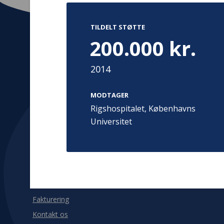
TILDELT STØTTE
200.000 kr.
Kontakt
Adress
2014
Hummeltoft
TrygFonden
MODTAGER
2830 Virum
T:
45 26 08 00
Rigshospitalet, Københavns
Denmark
info@trygfonden.dk
Vis vej herti
Universitet
TryghedsGruppen
T:
45 26 08 26
info@tryghedsgruppen.dk
Fakturering
Kontakt os