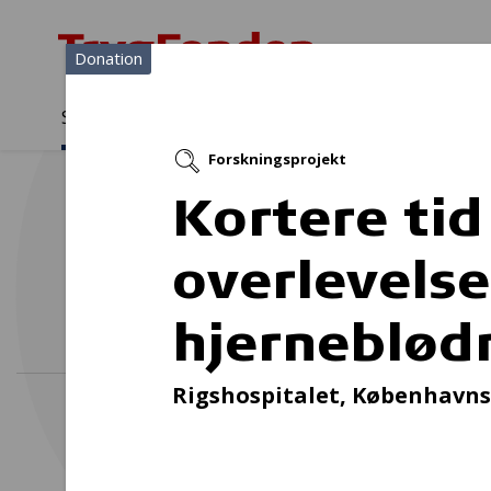
Donation
Sådan støtter vi
Medlemmer
Viden
Forskningsprojekt
Sådan støtter vi
Forside
...
Projekter og donationer
Kortere tid
overlevelse
Uddeli
hjerneblød
Rigshospitalet, Københavns