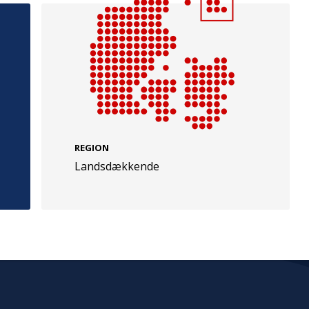
e
Følg os
evej 49
TryghedsGruppen
REGION
Landsdækkende
Facebook
LinkedIn
l
TrygFonden
Facebook
LinkedIn