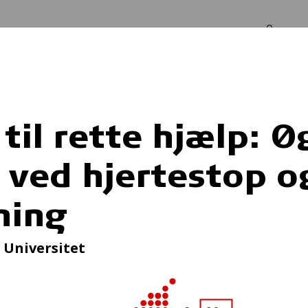
Log in
Om os
Kortere tid til rette hjælp: Øget overlevelse ved hjertestop og hjerneblødning
 til rette hjælp: Ø
 ved hjertestop o
ng af sund overs
ning
 Universitet