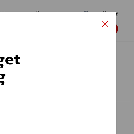
d for ansøgere
TryghedsPortalen
EN
Søg
Søg støtte
get
g
kudsmad