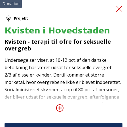
Donation
Projekt
Kvisten i Hovedstaden
Patientvejlederkursus
Kvisten - terapi til ofre for seksuelle
overgreb
Undersøgelser viser, at 10-12 pct. af den danske
befolkning har været udsat for seksuelle overgreb –
2/3 af disse er kvinder. Dertil kommer et større
mørketal, hvor overgrebene ikke er blevet indberettet.
Tilmeld nyhedsbrev
Socialministeriet skønner, at op til 80 pct. af personer,
der bliver udsat for seksuelle overgreb, efterfølgende
De seneste nyheder om TrygFondens og TryghedsGruppens
har brug for behandling, hvilket mange ikke får.
aktiviteter direkte i din indbakke.
Senfølgerne efter seksuelle overgreb er bl.a. PTSD,
Tilmeld
depression, spiseforstyrrelser, angst, stress og social
fobi. En stor del af gruppen ender med at have en ringe