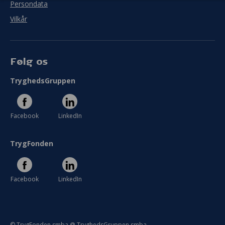
Persondata
Mål
Vilkår
I hvor høj grad blev målet med jeres projekt
indfriet?
Følg os
I meget ringe grad
I meget høj grad
TryghedsGruppen
Se hele evaluering
Facebook
LinkedIn
TrygFonden
Facebook
LinkedIn
© TrygFonden smba @ TryghedsGruppen smba.