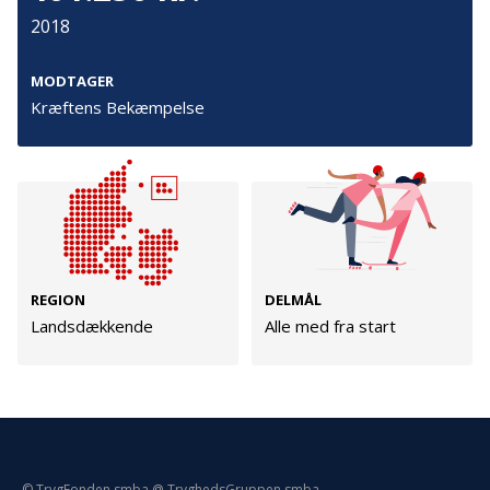
Persondata
2018
Vilkår
MODTAGER
Kræftens Bekæmpelse
Følg os
TryghedsGruppen
Facebook
LinkedIn
REGION
DELMÅL
TrygFonden
Landsdækkende
Alle med fra start
Facebook
LinkedIn
© TrygFonden smba @ TryghedsGruppen smba.