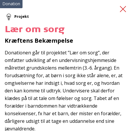
Donation
Projekt
Lær om sorg
Førstehjælpskursus
Kræftens Bekæmpelse
Donationen går til projektet ”Lær om sorg”, der
omfatter udvikling af en undervisningshjemmeside
målrettet grundskolens mellemtrin (3.-6. årgang). En
forudsætning for, at børn i sorg ikke står alene, er, at
omgivelserne har indsigt i, hvad sorg er, og hvordan
Tilmeld nyhedsbrev
den kan komme til udtryk. Undervisere skal derfor
klædes på til at tale om følelser og sorg. Tabet af en
De seneste nyheder om TrygFondens og TryghedsGruppens
forælder i barndommen har vidtrækkende
aktiviteter direkte i din indbakke.
konsekvenser, fx har et barn, der mister en forælder,
Tilmeld
dårligere udsigt til at tage en uddannelse end sine
jævnaldrende.