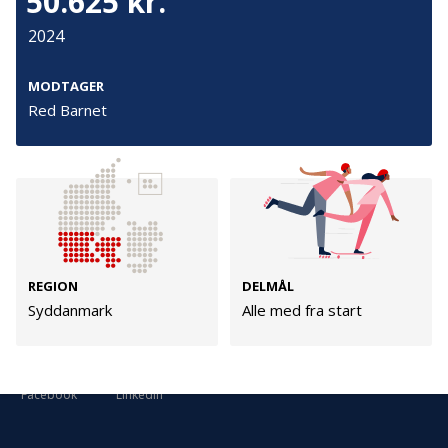
50.625 kr.
Cookies
2024
Persondata
Vilkår
MODTAGER
Red Barnet
Følg os
TryghedsGruppen
Facebook
LinkedIn
REGION
DELMÅL
Syddanmark
Alle med fra start
TrygFonden
Facebook
LinkedIn