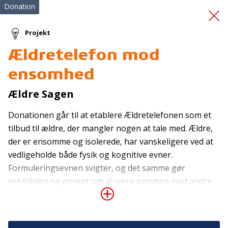
Donation
Projekt
Ældretelefon mod
Samtale/netværksgrupp
ensomhed
er.
Ældre Sagen
Donationen går til at etablere Ældretelefonen som et
tilbud til ældre, der mangler nogen at tale med. Ældre,
der er ensomme og isolerede, har vanskeligere ved at
vedligeholde både fysik og kognitive evner.
Formuleringsevnen svigter, og det samme gør
Tilmeld nyhedsbrev
selvtilliden og ønsket om at være sammen med andre.
Længerevarende ensomhed øger samtidig risikoen for
De seneste nyheder om TrygFondens og TryghedsGruppens
aktiviteter direkte i din indbakke.
hjertekarsygdom, demens, depression og for tidlig død,
og det forringer livstilfredsheden. Hos Ældre Sagen