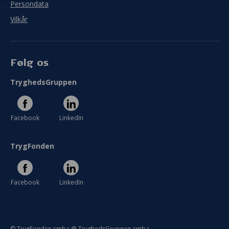
Persondata
Vilkår
Følg os
TryghedsGruppen
Facebook
LinkedIn
TrygFonden
Facebook
LinkedIn
© TrygFonden smba @ TryghedsGruppen smba.