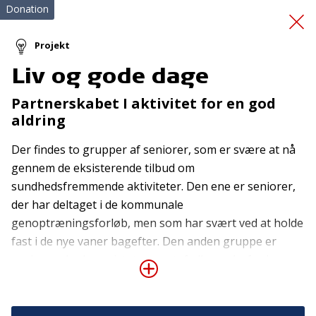
Donation
Projekt
Liv og gode dage
Bustur til Sprogø
Partnerskabet I aktivitet for en god
aldring
Der findes to grupper af seniorer, som er svære at nå
gennem de eksisterende tilbud om
sundhedsfremmende aktiviteter. Den ene er seniorer,
der har deltaget i de kommunale
Tilmeld nyhedsbrev
genoptræningsforløb, men som har svært ved at holde
fast i de nye vaner bagefter. Den anden gruppe er
De seneste nyheder om TrygFondens og TryghedsGruppens
seniorer, der har mistet en ægtefælle og derfor har
aktiviteter direkte i din indbakke.
brug for at få genoplivet eller etableret et socialt
Tilmeld
netværk. Dette projekt er tænkt som et supplement til
kommunens aktivitetscentre. Da det er meningen, at