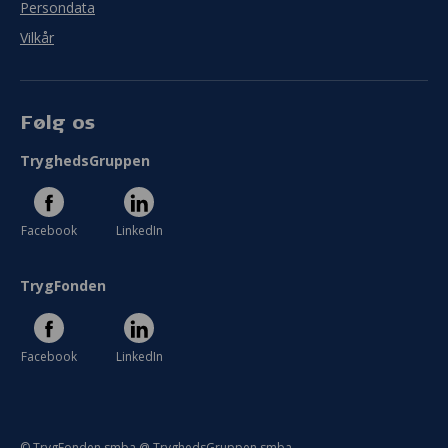
Persondata
Vilkår
Følg os
TryghedsGruppen
Facebook
LinkedIn
TrygFonden
Facebook
LinkedIn
© TrygFonden smba @ TryghedsGruppen smba.