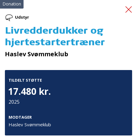
Donation
Udstyr
Livredderdukker og
Weekend Danhostel
hjertestartertræner
Kalundborg
Haslev Svømmeklub
TILDELT STØTTE
17.480 kr.
2025
Tilmeld nyhedsbrev
De seneste nyheder om TrygFondens og TryghedsGruppens
MODTAGER
aktiviteter direkte i din indbakke.
Haslev Svømmeklub