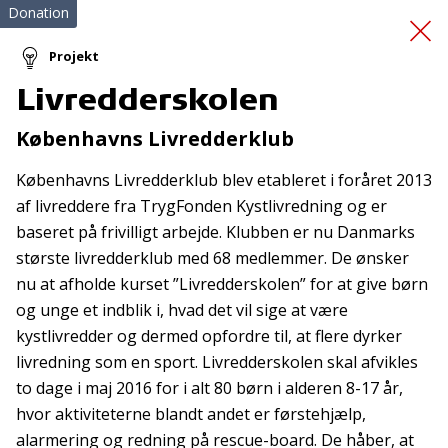
Donation
Projekt
Livredderskolen
Førstehjælpskursus
Københavns Livredderklub
Københavns Livredderklub blev etableret i foråret 2013
af livreddere fra TrygFonden Kystlivredning og er
baseret på frivilligt arbejde. Klubben er nu Danmarks
største livredderklub med 68 medlemmer. De ønsker
nu at afholde kurset ”Livredderskolen” for at give børn
Tilmeld nyhedsbrev
og unge et indblik i, hvad det vil sige at være
kystlivredder og dermed opfordre til, at flere dyrker
De seneste nyheder om TrygFondens og TryghedsGruppens
livredning som en sport. Livredderskolen skal afvikles
aktiviteter direkte i din indbakke.
to dage i maj 2016 for i alt 80 børn i alderen 8-17 år,
Tilmeld
hvor aktiviteterne blandt andet er førstehjælp,
alarmering og redning på rescue-board. De håber, at