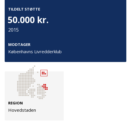
Persondata
TILDELT STØTTE
Vilkår
50.000 kr.
2015
Følg os
MODTAGER
TryghedsGruppen
Københavns Livredderklub
Facebook
LinkedIn
TrygFonden
REGION
Facebook
LinkedIn
Hovedstaden
© TrygFonden smba @ TryghedsGruppen smba.