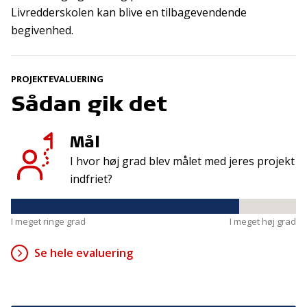
Livredderskolen kan blive en tilbagevendende
begivenhed.
Kontakt
Adresse
Hummeltoftevej 49
TrygFonden
2830 Virum
PROJEKTEVALUERING
T:
45 26 08 00
Denmark
Sådan gik det
info@trygfonden.dk
Vis vej hertil
TryghedsGruppen
Mål
T:
45 26 08 26
I hvor høj grad blev målet med jeres projekt
info@tryghedsgruppen.dk
indfriet?
I meget ringe grad
I meget høj grad
Fakturering
Kontakt os
Se hele evaluering
Presse
Cookies