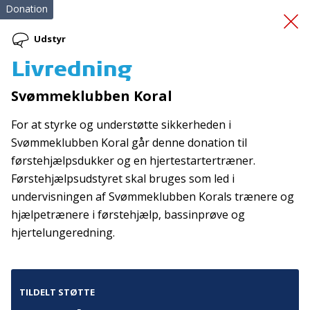
Donation
Udstyr
Livredning
Mænd, seniorliv og
Svømmeklubben Koral
depression
For at styrke og understøtte sikkerheden i
Svømmeklubben Koral går denne donation til
førstehjælpsdukker og en hjertestartertræner.
Førstehjælpsudstyret skal bruges som led i
undervisningen af Svømmeklubben Korals trænere og
hjælpetrænere i førstehjælp, bassinprøve og
hjertelungeredning.
Tilmeld nyhedsbrev
De seneste nyheder om TrygFondens og TryghedsGruppens
aktiviteter direkte i din indbakke.
TILDELT STØTTE