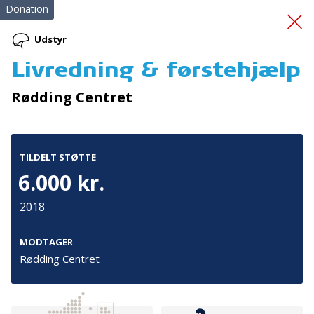
Donation
Udstyr
Livredning & førstehjælp
Supervision
Rødding Centret
incestterapeut
TILDELT STØTTE
6.000 kr.
2018
Tilmeld nyhedsbrev
MODTAGER
Rødding Centret
De seneste nyheder om TrygFondens og TryghedsGruppens
aktiviteter direkte i din indbakke.