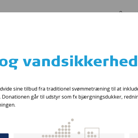
Log in
Om os
hed
 og vandsikkerhe
Førstehjælpskurse
de sine tilbud fra traditionel svømmetræning til at inklud
g. Donationen går til udstyr som fx bjærgningsdukker, redn
ningen.