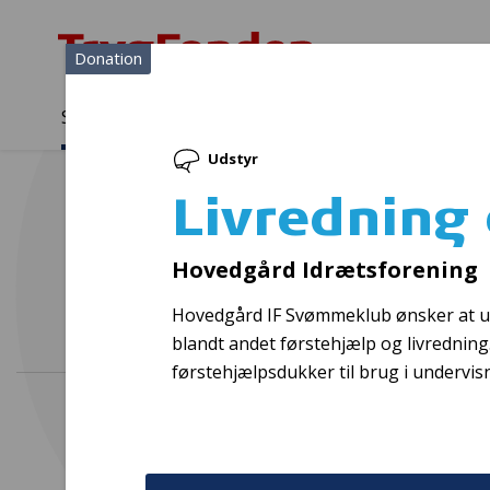
Donation
Sådan støtter vi
Medlemmer
Viden
Udstyr
Sådan støtter vi
Forside
...
Projekter og donationer
Livredning og vandsikker
Livredning
Hovedgård Idrætsforening
Hovedgård IF Svømmeklub ønsker at udvi
blandt andet førstehjælp og livrednin
førstehjælpsdukker til brug i undervis