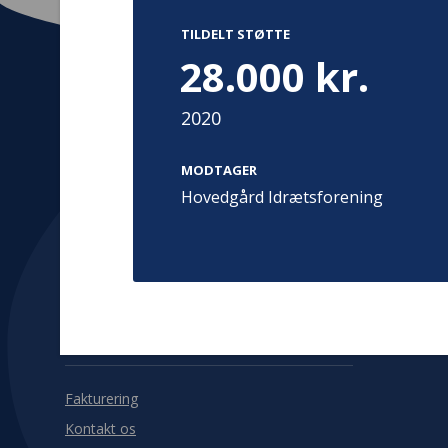
TILDELT STØTTE
28.000 kr.
2020
Kontakt
Adress
Hummeltoft
MODTAGER
TrygFonden
2830 Virum
Hovedgård Idrætsforening
T:
45 26 08 00
Denmark
info@trygfonden.dk
Vis vej herti
TryghedsGruppen
T:
45 26 08 26
info@tryghedsgruppen.dk
Fakturering
Kontakt os