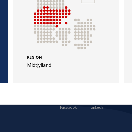
e
Følg os
evej 49
TryghedsGruppen
REGION
Midtjylland
Facebook
LinkedIn
l
TrygFonden
Facebook
LinkedIn