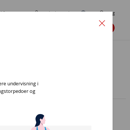
d for ansøgere
TryghedsPortalen
EN
Søg
Søg støtte
d
r
ere undervisning i
ingstorpedoer og