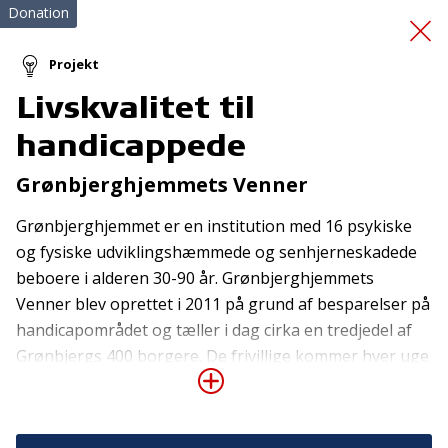
Donation
Projekt
Livskvalitet til
Redningsveste
handicappede
Grønbjerghjemmets Venner
Grønbjerghjemmet er en institution med 16 psykiske
og fysiske udviklingshæmmede og senhjerneskadede
beboere i alderen 30-90 år. Grønbjerghjemmets
Venner blev oprettet i 2011 på grund af besparelser på
Tilmeld nyhedsbrev
handicapområdet og tæller i dag cirka en tredjedel af
De seneste nyheder om TrygFondens og TryghedsGruppens
Grønbjergs 400 borgere. De frivillige kommer hver uge
aktiviteter direkte i din indbakke.
for at lave aktiviteter med Grønbjerghjemmets
beboere, bl.a. gåture, højtlæsning og spil. Denne
Tilmeld
donation skal bruges til at udvide