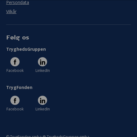
Persondata
Vilkår
Følg os
TryghedsGruppen
Facebook
LinkedIn
TrygFonden
Facebook
LinkedIn
© TrygFonden smba @ TryghedsGruppen smba.