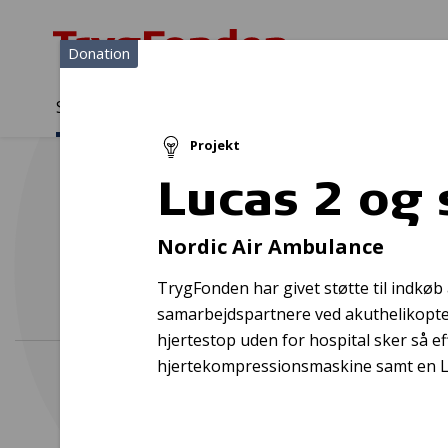
Donation
Sådan støtter vi
Medlemmer
Viden
Projekt
Sådan støtter vi
Forside
...
Projekter og donationer
Lucas 2 og simulationsdu
Lucas 2 og
In
Nordic Air Ambulance
TrygFonden har givet støtte til indkøb
samarbejdspartnere ved akuthelikoptern
hjertestop uden for hospital sker så ef
hjertekompressionsmaskine samt en La