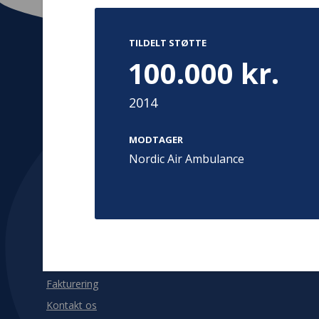
TILDELT STØTTE
100.000 kr.
Kontakt
Adress
2014
Hummeltoft
TrygFonden
2830 Virum
MODTAGER
T:
45 26 08 00
Denmark
Nordic Air Ambulance
info@trygfonden.dk
Vis vej herti
TryghedsGruppen
T:
45 26 08 26
info@tryghedsgruppen.dk
Fakturering
Kontakt os