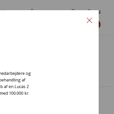
d for ansøgere
TryghedsPortalen
EN
Søg
Søg støtte
lme
f medarbejdere og
 behandling af
øb af en Lucas 2
med 100.000 kr.