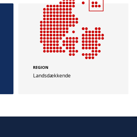
e
Følg os
evej 49
TryghedsGruppen
REGION
Facebook
LinkedIn
l
Landsdækkende
TrygFonden
Facebook
LinkedIn