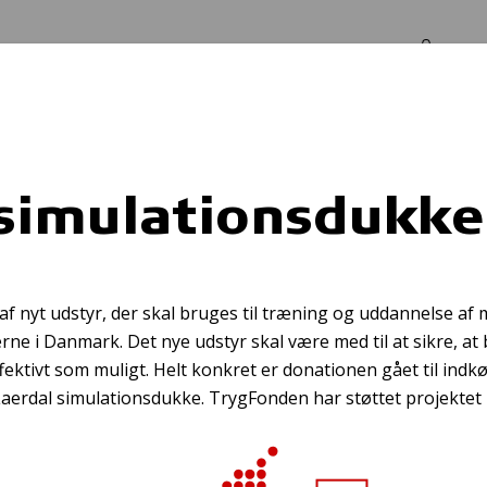
Log in
Om os
kke
 simulationsdukke
dkøb af cykelhje
 af nyt udstyr, der skal bruges til træning og uddannelse a
e i Danmark. Det nye udstyr skal være med til at sikre, at
fektivt som muligt. Helt konkret er donationen gået til indk
erdal simulationsdukke. TrygFonden har støttet projektet 