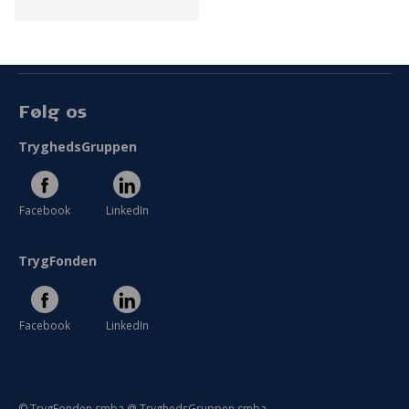
Persondata
Vilkår
Følg os
TryghedsGruppen
Facebook
LinkedIn
TrygFonden
Facebook
LinkedIn
© TrygFonden smba @ TryghedsGruppen smba.