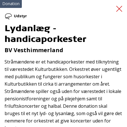
Donation
Udstyr
Lydanlæg -
Påhængsmotor
handicaporkester
BV Vesthimmerland
Stråmændene er et handicaporkester med tilknytning
til værestedet Kulturbutikken. Orkestret øver ugentligt
med publikum og fungerer som husorkester i
Kulturbutikken til cirka ti arrangementer om året.
Tilmeld nyhedsbrev
Stråmændene spiller også uden for værestedet i lokale
De seneste nyheder om TrygFondens og TryghedsGruppens
pensionistforeninger og på plejehjem samt til
aktiviteter direkte i din indbakke.
friluftskoncerter og halbal. Denne donation skal
bruges til et nyt lyd- og lysanlæg, som også vil gøre det
Tilmeld
nemmere for orkestret at give koncerter uden for