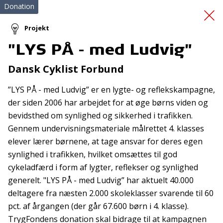
Donation
Projekt
"LYS PÅ - med Ludvig"
Fælles Fokus Giver
Dansk Cyklist Forbund
Fremgang 2
”LYS PÅ - med Ludvig” er en lygte- og reflekskampagne,
der siden 2006 har arbejdet for at øge børns viden og
bevidsthed om synlighed og sikkerhed i trafikken.
Gennem undervisningsmateriale målrettet 4. klasses
elever lærer børnene, at tage ansvar for deres egen
synlighed i trafikken, hvilket omsættes til god
cykeladfærd i form af lygter, reflekser og synlighed
Tilmeld nyhedsbrev
generelt. "LYS PÅ - med Ludvig” har aktuelt 40.000
De seneste nyheder om TrygFondens og TryghedsGruppens
deltagere fra næsten 2.000 skoleklasser svarende til 60
aktiviteter direkte i din indbakke.
pct. af årgangen (der går 67.600 børn i 4. klasse).
TrygFondens donation skal bidrage til at kampagnen