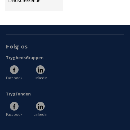
Landsdækkende
Cookies
Persondata
Vilkår
Følg os
TryghedsGruppen
Facebook
LinkedIn
TrygFonden
Facebook
LinkedIn