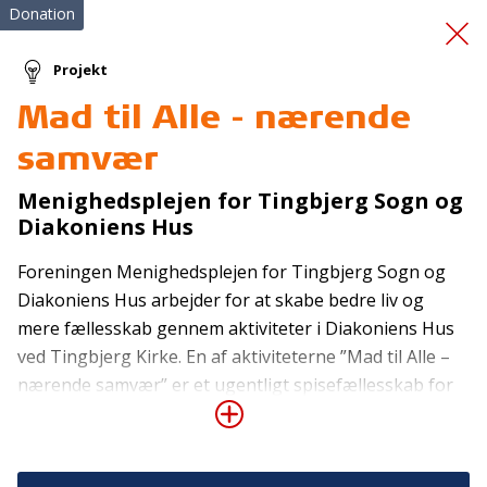
Donation
Projekt
Mad til Alle - nærende
Førstehjælpskurser
samvær
Menighedsplejen for Tingbjerg Sogn og
Diakoniens Hus
Foreningen Menighedsplejen for Tingbjerg Sogn og
Diakoniens Hus arbejder for at skabe bedre liv og
mere fællesskab gennem aktiviteter i Diakoniens Hus
Tilmeld nyhedsbrev
ved Tingbjerg Kirke. En af aktiviteterne ”Mad til Alle –
De seneste nyheder om TrygFondens og TryghedsGruppens
nærende samvær” er et ugentligt spisefællesskab for
aktiviteter direkte i din indbakke.
ca. 50 personer pr. gang, hvor der er fokus på sund og
nærende overskudsmad, hyggeligt samvær med plads
Tilmeld
til alle og kulturelle indslag i form af oplæsning, sang