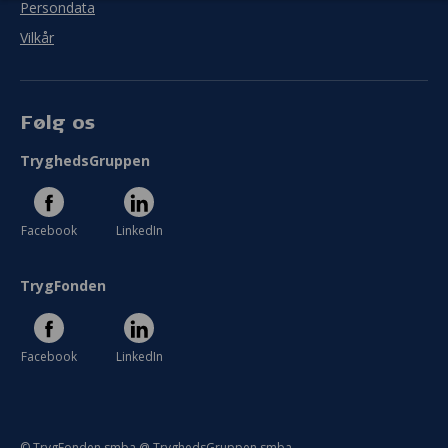
Persondata
Vilkår
Følg os
TryghedsGruppen
Facebook
LinkedIn
TrygFonden
Facebook
LinkedIn
© TrygFonden smba @ TryghedsGruppen smba.