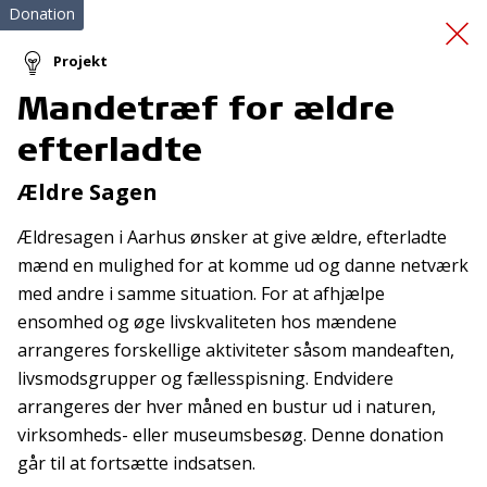
Donation
Projekt
Mandetræf for ældre
Bustur med kol-
efterladte
patienter 2025
Ældre Sagen
Ældresagen i Aarhus ønsker at give ældre, efterladte
mænd en mulighed for at komme ud og danne netværk
med andre i samme situation. For at afhjælpe
ensomhed og øge livskvaliteten hos mændene
arrangeres forskellige aktiviteter såsom mandeaften,
Tilmeld nyhedsbrev
livsmodsgrupper og fællesspisning. Endvidere
arrangeres der hver måned en bustur ud i naturen,
De seneste nyheder om TrygFondens og TryghedsGruppens
virksomheds- eller museumsbesøg. Denne donation
aktiviteter direkte i din indbakke.
går til at fortsætte indsatsen.