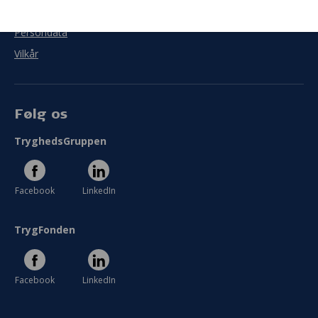
Cookies
Persondata
Vilkår
Følg os
TryghedsGruppen
Facebook
LinkedIn
TrygFonden
Facebook
LinkedIn