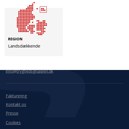
Kontakt
Adresse
Hummeltoftevej 49
TrygFonden
2830 Virum
T:
45 26 08 00
REGION
Denmark
info@trygfonden.dk
Landsdækkende
Vis vej hertil
TryghedsGruppen
T:
45 26 08 26
info@tryghedsgruppen.dk
Fakturering
Kontakt os
Presse
Cookies