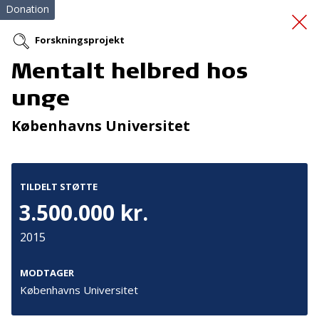
Donation
Forskningsprojekt
Mentalt helbred hos
Cykelhjelme
unge
Københavns Universitet
TILDELT STØTTE
3.500.000 kr.
Tilmeld nyhedsbrev
2015
De seneste nyheder om TrygFondens og TryghedsGruppens
aktiviteter direkte i din indbakke.
MODTAGER
Københavns Universitet
Tilmeld