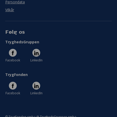
Persondata
Vilkår
Følg os
TryghedsGruppen
Facebook
LinkedIn
TrygFonden
Facebook
LinkedIn
© TrygFonden smba @ TryghedsGruppen smba.