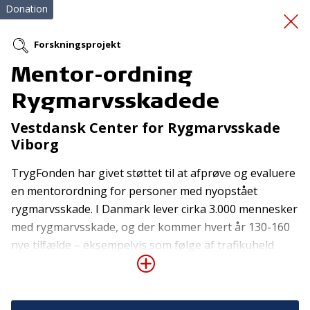
Donation
Forskningsprojekt
Mentor-ordning
Kørestols el-ladcykel
Rygmarvsskadede
Vestdansk Center for Rygmarvsskade
Viborg
TrygFonden har givet støttet til at afprøve og evaluere
en mentorordning for personer med nyopstået
rygmarvsskade. I Danmark lever cirka 3.000 mennesker
Tilmeld nyhedsbrev
med rygmarvsskade, og der kommer hvert år 130-160
De seneste nyheder om TrygFondens og TryghedsGruppens
nye tilfælde – eksempelvis som følge af trafikuheld
aktiviteter direkte i din indbakke.
eller alvorlig sygdom. Stort set alle kropsfunktioner,
daglige aktiviteter og mulighed for at deltage i socialt
Tilmeld
liv ændres, og derfor gennemgår en rygmarvsskadet