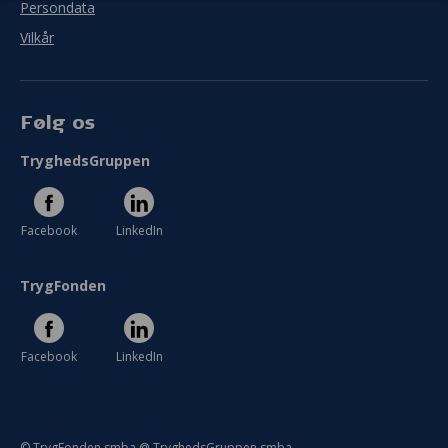
Persondata
Vilkår
Følg os
TryghedsGruppen
Facebook
LinkedIn
TrygFonden
Facebook
LinkedIn
© TrygFonden smba @ TryghedsGruppen smba.