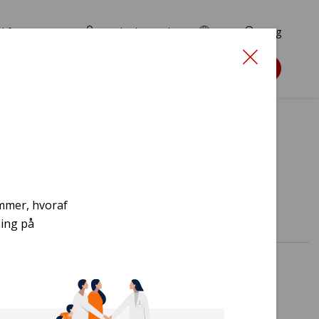
d for ansøgere
TryghedsPortalen
EN
Søg
Søg støtte
upper
emmer, hvoraf
ning på