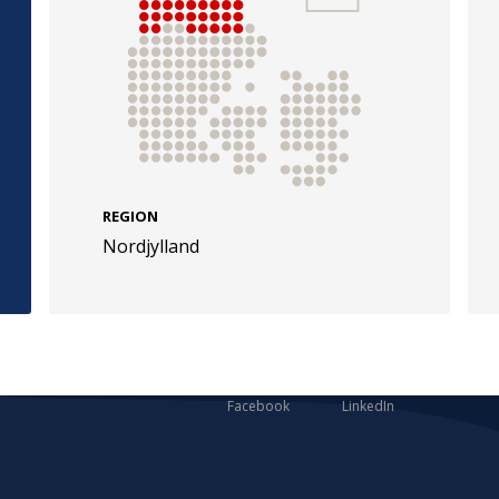
e
Følg os
evej 49
TryghedsGruppen
REGION
Nordjylland
Facebook
LinkedIn
l
TrygFonden
Facebook
LinkedIn