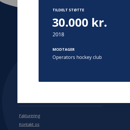
TILDELT STØTTE
30.000 kr.
2018
Kontakt
Adress
Hummeltoft
MODTAGER
TrygFonden
2830 Virum
Operators hockey club
T:
45 26 08 00
Denmark
info@trygfonden.dk
Vis vej herti
TryghedsGruppen
T:
45 26 08 26
info@tryghedsgruppen.dk
Fakturering
Kontakt os