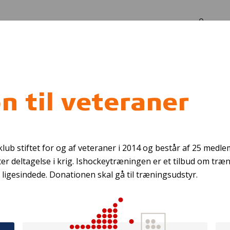
Log in
Om os
 til veteraner
pi - Pårørende gr
ub stiftet for og af veteraner i 2014 og består af 25 medl
r deltagelse i krig. Ishockeytræningen er et tilbud om træ
ligesindede. Donationen skal gå til træningsudstyr.