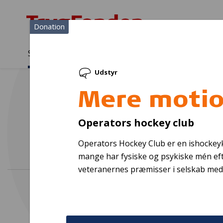
Donation
Sådan støtter vi
Medlemmer
Viden
Udstyr
Sådan støtter vi
Forside
...
Projekter og donationer
Mere motion til veteraner
Mere motion
Tera
Operators hockey club
Operators Hockey Club er en ishockeykl
mange har fysiske og psykiske mén efte
veteranernes præmisser i selskab med 