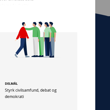
ale med udsatte
Tilmeld nyhedsbrev
De seneste nyheder om TrygFondens og
TryghedsGruppens aktiviteter direkte i din
indbakke.
Tilmeld
DELMÅL
Cookies
Styrk civilsamfund, debat og
Persondata
demokrati
Vilkår