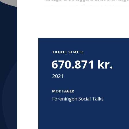
seminarer, som går mere i dybden med
unge.
Kontakt
Adress
Hummeltoft
TrygFonden
TILDELT STØTTE
2830 Virum
T:
45 26 08 00
670.871 kr.
Denmark
info@trygfonden.dk
Vis vej herti
2021
TryghedsGruppen
T:
45 26 08 26
MODTAGER
info@tryghedsgruppen.dk
Foreningen Social Talks
Fakturering
Kontakt os