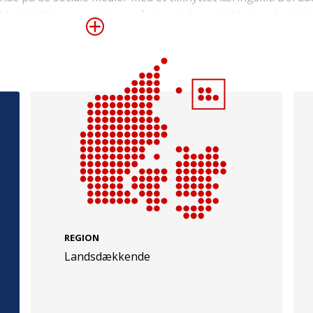
 forskellige perspektiver på den gode og inddragende samt
e
Følg os
evej 49
TryghedsGruppen
Facebook
LinkedIn
l
TrygFonden
REGION
Landsdækkende
Facebook
LinkedIn