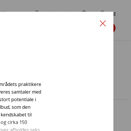
d for ansøgere
TryghedsPortalen
EN
Søg
Søg støtte
mmen
områdets praktikere
iveres samtaler med
ort potentiale i
ilbud, som den
 kendskabet til
 og cirka 150
over afholdes seks