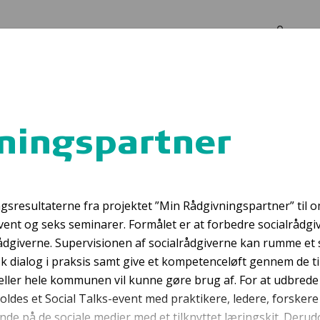
Log in
Om os
ningspartner
p4fun i Storstrø
gsresultaterne fra projektet ”Min Rådgivningspartner” til 
event og seks seminarer. Formålet er at forbedre socialrådg
giverne. Supervisionen af socialrådgiverne kan rumme et st
sk dialog i praksis samt give et kompetenceløft gennem de t
g eller hele kommunen vil kunne gøre brug af. For at udbrede
oldes et Social Talks-event med praktikere, ledere, forskere
de på de sociale medier med et tilknyttet læringskit. Derud