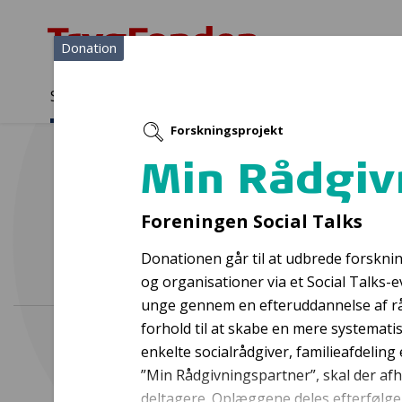
Donation
Sådan støtter vi
Medlemmer
Viden
Forskningsprojekt
Sådan støtter vi
Forside
...
Projekter og donationer
Min Rådgivningspartner
Min Rådgiv
Jum
Foreningen Social Talks
Donationen går til at udbrede forsknin
og organisationer via et Social Talks-
unge gennem en efteruddannelse af råd
forhold til at skabe en mere systemati
enkelte socialrådgiver, familieafdelin
”Min Rådgivningspartner”, skal der afh
deltagere. Oplæggene deles efterfølgen