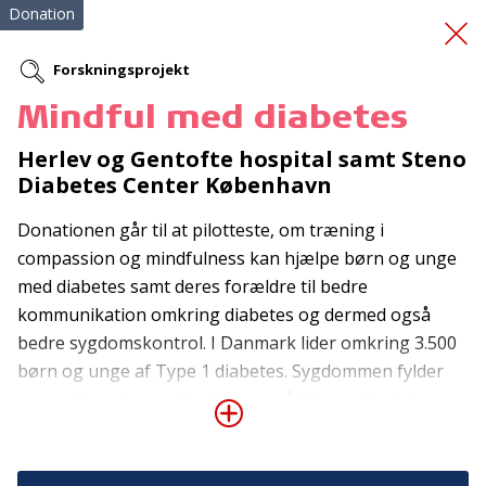
Donation
Forskningsprojekt
Mindful med diabetes
Dans for
Herlev og Gentofte hospital samt Steno
parkinsonfamilier
Diabetes Center København
Donationen går til at pilotteste, om træning i
compassion og mindfulness kan hjælpe børn og unge
med diabetes samt deres forældre til bedre
kommunikation omkring diabetes og dermed også
bedre sygdomskontrol. I Danmark lider omkring 3.500
børn og unge af Type 1 diabetes. Sygdommen fylder
Tilmeld nyhedsbrev
meget i hverdagen, fordi hvert måltid og al fysisk
De seneste nyheder om TrygFondens og TryghedsGruppens
aktivitet kan betyde, at der skal måles blodsukker og
aktiviteter direkte i din indbakke.
tages stilling til justering af insulinen. Med moderne
behandling kan man følge de unges håndtering af