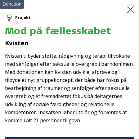
Donation
Projekt
Mod på fællesskabet
Svømmeveste til
Kvisten
kajakklub
Kvisten tilbyder støtte, rådgivning og terapi til voksne
med senfølger efter seksuelle overgreb i barndommen.
Med donationen kan Kvisten udvikle, afprøve og
tilbyde et nyt gruppekoncept, der både har fokus på
bearbejdning af traumer og senfølger efter seksuelle
overgreb og et fremadrettet fokus på deltagernes
udvikling af sociale færdigheder og relationelle
Tilmeld nyhedsbrev
kompetencer. Indsatsen løber i to år og forventes at
De seneste nyheder om TrygFondens og TryghedsGruppens
komme i alt 21 personer til gavn.
aktiviteter direkte i din indbakke.