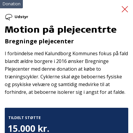
Donation
Udstyr
Motion på plejecentrte
Skolestyrken -
Bregninge plejecenter
Forankring
I forbindelse med Kalundborg Kommunes fokus på fald
blandt ældre borgere i 2016 ønsker Bregninge
Plejecenter med denne donation at købe to
træningscykler. Cyklerne skal øge beboernes fysiske
og psykiske velvære og samtidig medvirke til at
forhindre, at beboerne isolerer sig i angst for at falde.
Tilmeld nyhedsbrev
De seneste nyheder om TrygFondens og TryghedsGruppens
TILDELT STØTTE
aktiviteter direkte i din indbakke.
15.000 kr.