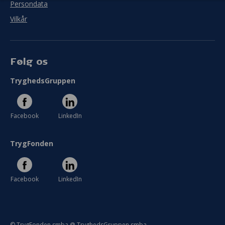
Persondata
Uddyb venligst
Vilkår
I meget ringe grad
I meget høj grad
Følg os
Se hele evaluering
TryghedsGruppen
Facebook
LinkedIn
TrygFonden
Facebook
LinkedIn
© TrygFonden smba @ TryghedsGruppen smba.