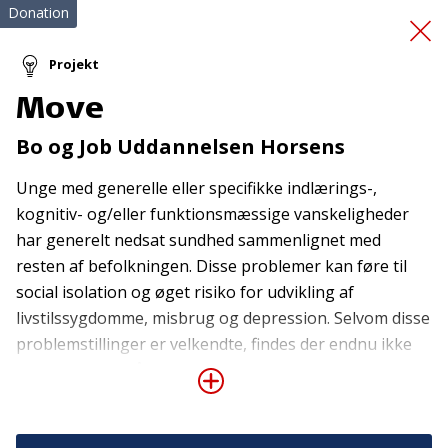
Donation
Projekt
Move
Projekt Følgeven
Bo og Job Uddannelsen Horsens
Unge med generelle eller specifikke indlærings-,
kognitiv- og/eller funktionsmæssige vanskeligheder
har generelt nedsat sundhed sammenlignet med
resten af befolkningen. Disse problemer kan føre til
social isolation og øget risiko for udvikling af
Tilmeld nyhedsbrev
livstilssygdomme, misbrug og depression. Selvom disse
problemstillinger er velkendte, findes der endnu ikke
De seneste nyheder om TrygFondens og TryghedsGruppens
aktiviteter direkte i din indbakke.
løsninger, der håndterer problemstillingerne. For at
imødekomme gruppen af unge med særlige behov er
Tilmeld
en række samarbejdspartnere i Horsens gået sammen
om et projekt med udgangspunkt i et erhvervs- og