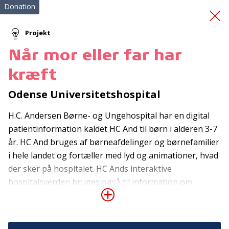
Donation
Projekt
Når mor eller far har
Klinik for Intensiv
kræft
Livsstil
Odense Universitetshospital
H.C. Andersen Børne- og Ungehospital har en digital
patientinformation kaldet HC And til børn i alderen 3-7
år. HC And bruges af børneafdelinger og børnefamilier
i hele landet og fortæller med lyd og animationer, hvad
der sker på hospitalet. HC Ands interaktive
Tilmeld nyhedsbrev
hospitalsverden bruges også til information om
kræftsygdom hos forældre, hvor HC And afmystificerer
De seneste nyheder om TrygFondens og TryghedsGruppens
aktiviteter direkte i din indbakke.
kræft og kræftbehandlingen og fremmer dialog
mellem barn og forældre. Materialet består af 21