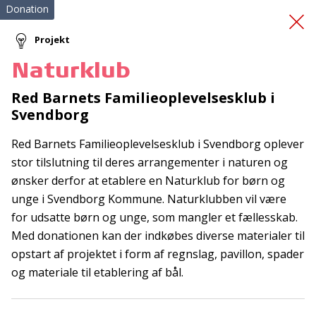
Donation
Projekt
Naturklub
Køb af 5 stk.
Red Barnets Familieoplevelsesklub i
Svendborg
redningsveste
Red Barnets Familieoplevelsesklub i Svendborg oplever
stor tilslutning til deres arrangementer i naturen og
ønsker derfor at etablere en Naturklub for børn og
unge i Svendborg Kommune. Naturklubben vil være
for udsatte børn og unge, som mangler et fællesskab.
Med donationen kan der indkøbes diverse materialer til
Tilmeld nyhedsbrev
opstart af projektet i form af regnslag, pavillon, spader
De seneste nyheder om TrygFondens og TryghedsGruppens
og materiale til etablering af bål.
aktiviteter direkte i din indbakke.