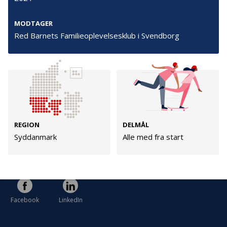
Cookies
Persondata
MODTAGER
Red Barnets Familieoplevelsesklub i Svendborg
Vilkår
Følg os
TryghedsGruppen
REGION
DELMÅL
Syddanmark
Alle med fra start
Facebook
LinkedIn
TrygFonden
Facebook
LinkedIn