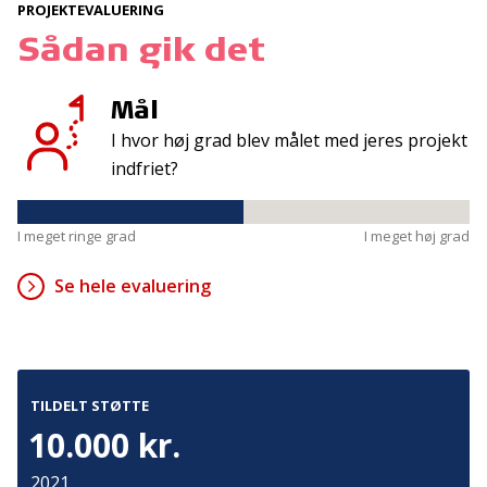
Tilmeld
PROJEKTEVALUERING
Sådan gik det
Kontakt
Adresse
Mål
I hvor høj grad blev målet med jeres projekt
Hummeltoftevej 49
TrygFonden
2830 Virum
indfriet?
T:
45 26 08 00
Denmark
info@trygfonden.dk
Vis vej hertil
I meget ringe grad
I meget høj grad
TryghedsGruppen
T:
45 26 08 26
Se hele evaluering
info@tryghedsgruppen.dk
Fakturering
TILDELT STØTTE
10.000 kr.
Kontakt os
Presse
2021