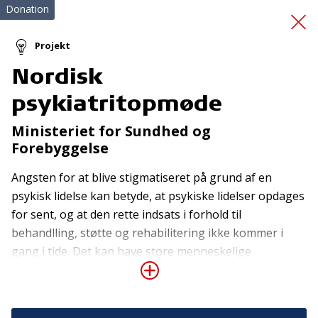
Donation
Projekt
Nordisk
Indkøb af Paro
psykiatritopmøde
Ministeriet for Sundhed og
Forebyggelse
Angsten for at blive stigmatiseret på grund af en
psykisk lidelse kan betyde, at psykiske lidelser opdages
for sent, og at den rette indsats i forhold til
Tilmeld nyhedsbrev
behandlling, støtte og rehabilitering ikke kommer i
De seneste nyheder om TrygFondens og TryghedsGruppens
gang i tide. Det kan have store menneskelige
aktiviteter direkte i din indbakke.
omkostninger for den enkelte, men også for
samfundet i form af sygefravær og førtidspension.
Tilmeld
Afstigmatisering er derfor af stor vigtighed og er et