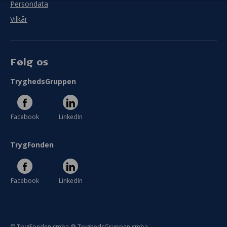
Persondata
Vilkår
Følg os
TryghedsGruppen
Facebook
LinkedIn
TrygFonden
Facebook
LinkedIn
© TrygFonden smba @ TryghedsGruppen smba.